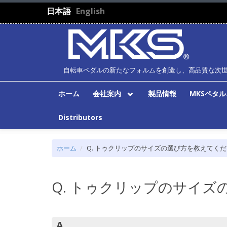
メインコンテンツに移動
日本語
English
自転車ペダルの新たなフォルムを創造し、高品質な次
ホーム
会社案内
製品情報
MKSペタ
Distributors
ホーム
Q. トゥクリップのサイズの選び方を教えてく
Q. トゥクリップのサイ
A.