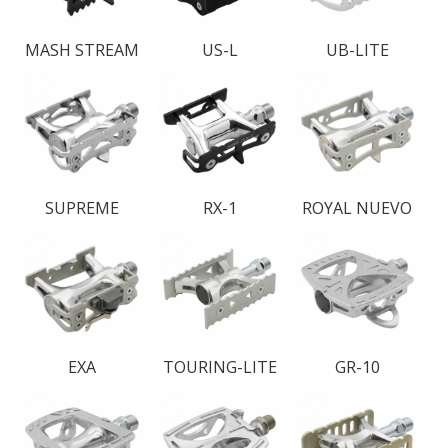
MASH STREAM
US-L
UB-LITE
SUPREME
RX-1
ROYAL NUEVO
EXA
TOURING-LITE
GR-10