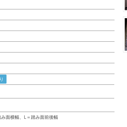
り
踏み面横幅、L＝踏み面前後幅