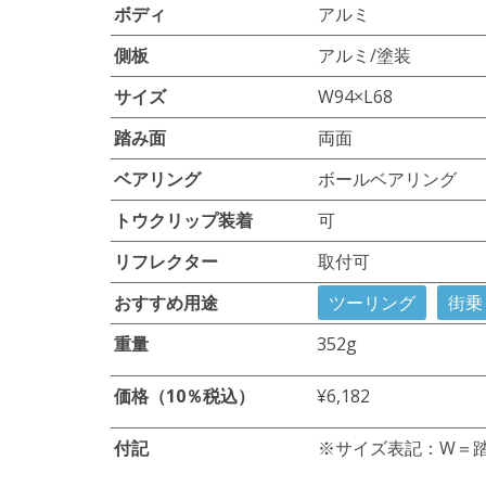
ボディ
アルミ
側板
アルミ/塗装
サイズ
W94×L68
踏み面
両面
ベアリング
ボールベアリング
トウクリップ装着
可
リフレクター
取付可
おすすめ用途
ツーリング
街乗
重量
352g
価格（10％税込）
¥6,182
付記
※サイズ表記：W＝