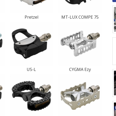
Pretzel
MT-LUX COMPE 75
US-L
CYGMA Ezy