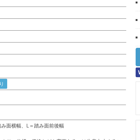
り
踏み面横幅、L＝踏み面前後幅