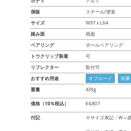
ボディ
アルミ
側板
スチール/塗装
サイズ
W97 x L64
踏み面
両面
ベアリング
ボールベアリング
トウクリップ装着
可
リフレクター
取付可
おすすめ用途
オフロード
街乗
重量
439g
価格（10％税込）
¥4,807
付記
※サイズ表記：W＝