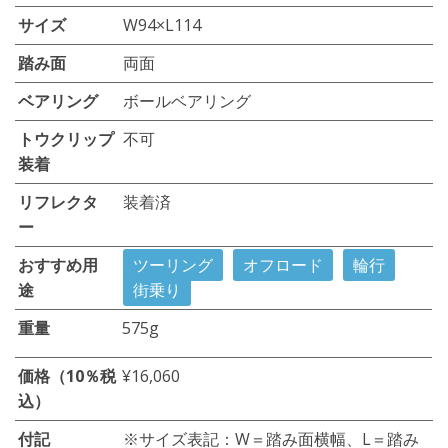
サイズ
W94×L114
踏み面
両面
ベアリング
ボールベアリング
トウクリップ
不可
装着
リフレクタ
装着済
ー
おすすめ用
ツーリング
オフロード
輪行
途
街乗り
重量
575g
価格（10％税
¥16,060
込）
付記
※サイズ表記：W＝踏み面横幅、L＝踏み