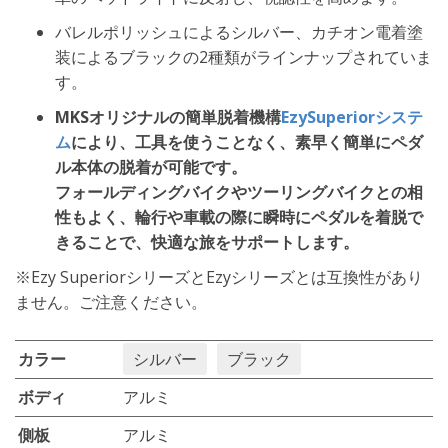
バレルポリッシュによるシルバー、カチオン電着塗
装によるブラックの2種類がラインナップされていま
す。
MKSオリジナルの簡単脱着機構
EzySuperiorシステ
ム
により、工具を使うことなく、素早く簡単にペダ
ル本体の脱着が可能です。
フォールディングバイクやツーリングバイクとの相
性もよく、輪行や車載の際に瞬時にペダルを着脱で
きることで、快適な旅をサポートします。
※Ezy SuperiorシリーズとEzyシリーズとは互換性があり
ません。ご注意ください。
カラー
シルバー
ブラック
ボディ
アルミ
側板
アルミ