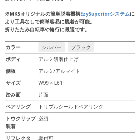
※MKSオリジナルの簡単脱着機構
EzySuperiorシステム
に
より工具なしで簡単容易に脱着が可能。
折りたたみ自転車や輪行に最適です。
カラー
シルバー
ブラック
ボディ
アルミ研磨仕上げ
側板
アルミ/アルマイト
サイズ
W99 × L61
踏み面
片面
ベアリング
トリプルシールドベアリング
トウクリップ
必須
装着
リフレクタ
取付可