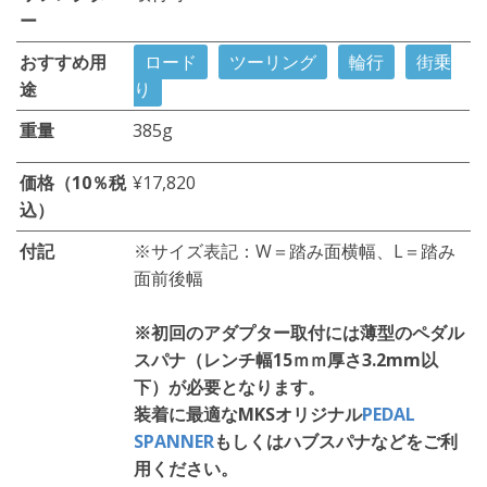
ー
おすすめ用
ロード
ツーリング
輪行
街乗
途
り
重量
385g
価格（10％税
¥17,820
込）
付記
※サイズ表記：W＝踏み面横幅、L＝踏み
面前後幅
※初回のアダプター取付には薄型のペダル
スパナ（レンチ幅15ｍｍ厚さ3.2mm以
下）が必要となります。
装着に最適なMKSオリジナル
PEDAL
SPANNER
もしくはハブスパナなどをご利
用ください。