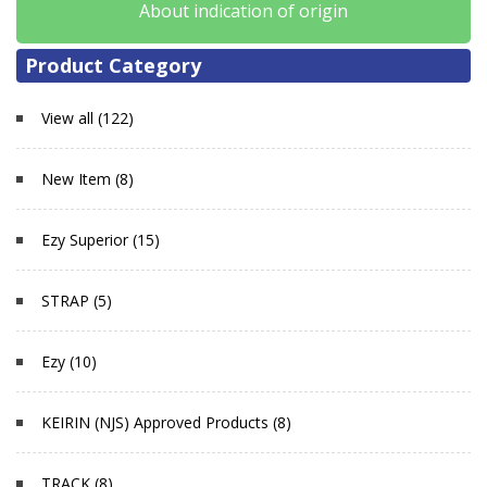
About indication of origin
Product Category
View all (122)
New Item (8)
Ezy Superior (15)
STRAP (5)
Ezy (10)
KEIRIN (NJS) Approved Products (8)
TRACK (8)