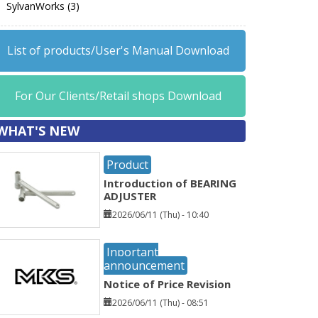
SylvanWorks (3)
List of products/User's Manual Download
For Our Clients/Retail shops Download
WHAT'S NEW
Product
Introduction of BEARING
ADJUSTER
2026/06/11 (Thu) - 10:40
Inportant
announcement
Notice of Price Revision
2026/06/11 (Thu) - 08:51