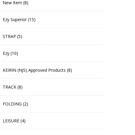
New Item (8)
Ezy Superior (15)
STRAP (5)
Ezy (10)
KEIRIN (NJS) Approved Products (8)
TRACK (8)
FOLDING (2)
LEISURE (4)