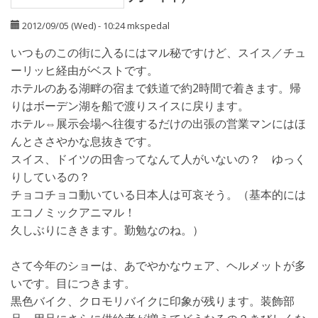
2012/09/05 (Wed) - 10:24
mkspedal
いつものこの街に入るにはマル秘ですけど、スイス／チュ
ーリッヒ経由がベストです。
ホテルのある湖畔の宿まで鉄道で約2時間で着きます。帰
りはボーデン湖を船で渡りスイスに戻ります。
ホテル⇔展示会場へ往復するだけの出張の営業マンにはほ
んとささやかな息抜きです。
スイス、ドイツの田舎ってなんて人がいないの？ ゆっく
りしているの？
チョコチョコ動いている日本人は可哀そう。（基本的には
エコノミックアニマル！
久しぶりにききます。勤勉なのね。）
さて今年のショーは、あでやかなウェア、ヘルメットが多
いです。目につきます。
黒色バイク、クロモリバイクに印象が残ります。装飾部