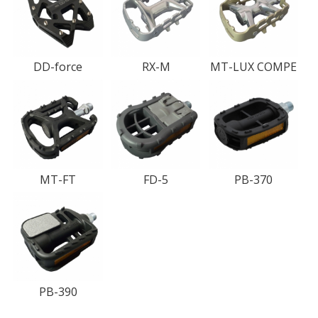
DD-force
RX-M
MT-LUX COMPE
MT-FT
FD-5
PB-370
PB-390