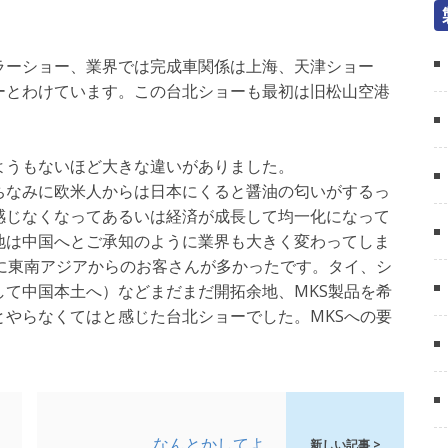
ラーショー、業界では完成車関係は上海、天津ショー
ーとわけています。この台北ショーも最初は旧松山空港
ようもないほど大きな違いがありました。
ちなみに欧米人からは日本にくると醤油の匂いがするっ
感じなくなってあるいは経済が成長して均一化になって
地は中国へとご承知のように業界も大きく変わってしま
に東南アジアからのお客さんが多かったです。タイ、シ
て中国本土へ）などまだまだ開拓余地、MKS製品を希
やらなくてはと感じた台北ショーでした。MKSへの要
なんとかしてよ。
新しい記事 >