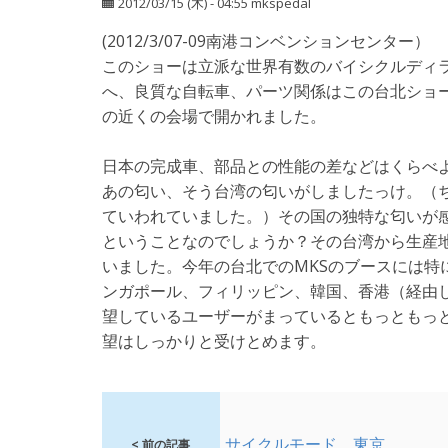
2012/03/15 (木) - 04:55
mkspedal
(2012/3/07-09南港コンベンションセンター）
このショーは立派な世界有数のバイシクルディ
へ、良質な自転車、パーツ関係はこの台北ショ
の近くの会場で開かれました。
日本の完成車、部品との性能の差などはくらべ
あの匂い、そう台湾の匂いがしましたっけ。（
ていわれていました。）その国の独特な匂いが
ということなのでしょうか？その台湾から生産
いました。今年の台北でのMKSのブースには特
ンガポール、フィリッピン、韓国、香港（経由し
望しているユーザーがまっているともっともっと
望はしっかりと受けとめます。
サイクルモード 東京
< 前の記事