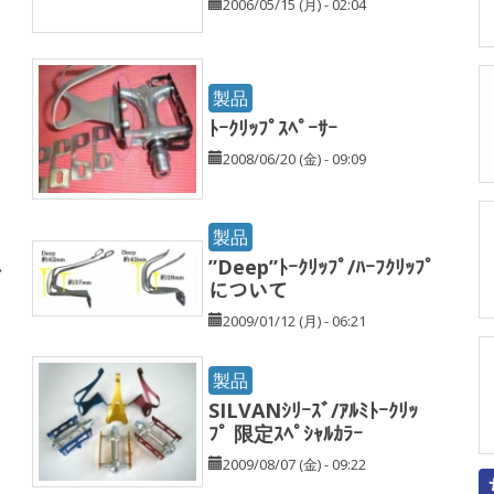
2006/05/15 (月) - 02:04
製品
ﾄｰｸﾘｯﾌﾟｽﾍﾟｰｻｰ
2008/06/20 (金) - 09:09
製品
”Deep”ﾄｰｸﾘｯﾌﾟ/ﾊｰﾌｸﾘｯﾌﾟ
て
について
2009/01/12 (月) - 06:21
製品
SILVANｼﾘｰｽﾞ/ｱﾙﾐﾄｰｸﾘｯ
ﾌﾟ 限定ｽﾍﾟｼｬﾙｶﾗｰ
2009/08/07 (金) - 09:22