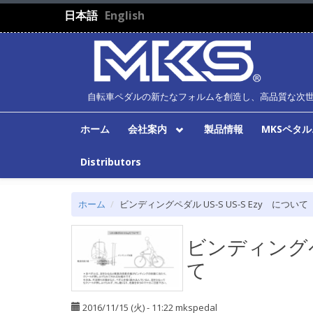
メインコンテンツに移動
日本語
English
自転車ペダルの新たなフォルムを創造し、高品質な次
ホーム
会社案内
製品情報
MKSペタ
Distributors
ホーム
ビンディングペダル US-S US-S Ezy について
ビンディングペダ
て
2016/11/15 (火) - 11:22
mkspedal