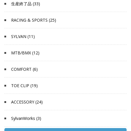
生産終了品 (33)
RACING & SPORTS (25)
SYLVAN (11)
MTB/BMX (12)
COMFORT (6)
TOE CLIP (19)
ACCESSORY (24)
SylvanWorks (3)