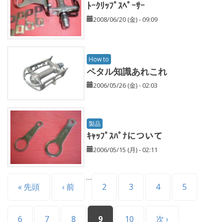
ﾄｰｸﾘｯﾌﾟｽﾍﾟｰｻｰ
2008/06/20 (金) - 09:09
How to
ペタル知識あれこれ
2006/05/26 (金) - 02:03
製品
ｷｬｯﾌﾟｽﾊﾟﾅについて
2006/05/15 (月) - 02:11
…
ページ
« 先頭
‹ 前
2
3
4
5
6
7
8
9
10
次 ›