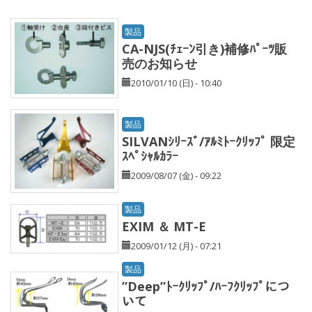
製品
CA-NJS(ﾁｪｰﾝ引き)補修ﾊﾟｰﾂ販
売のお知らせ
2010/01/10 (日) - 10:40
製品
SILVANｼﾘｰｽﾞ/ｱﾙﾐﾄｰｸﾘｯﾌﾟ 限定
ｽﾍﾟｼｬﾙｶﾗｰ
2009/08/07 (金) - 09:22
製品
EXIM ＆ MT-E
2009/01/12 (月) - 07:21
製品
”Deep”ﾄｰｸﾘｯﾌﾟ/ﾊｰﾌｸﾘｯﾌﾟにつ
いて