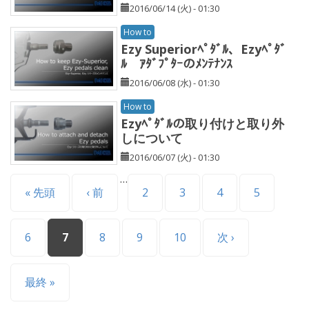
2016/06/14 (火) - 01:30
How to
Ezy Superiorﾍﾟﾀﾞﾙ、Ezyﾍﾟﾀﾞ
ﾙ ｱﾀﾞﾌﾟﾀｰのﾒﾝﾃﾅﾝｽ
2016/06/08 (水) - 01:30
How to
Ezyﾍﾟﾀﾞﾙの取り付けと取り外
しについて
2016/06/07 (火) - 01:30
…
ページ
« 先頭
‹ 前
2
3
4
5
6
7
8
9
10
次 ›
最終 »