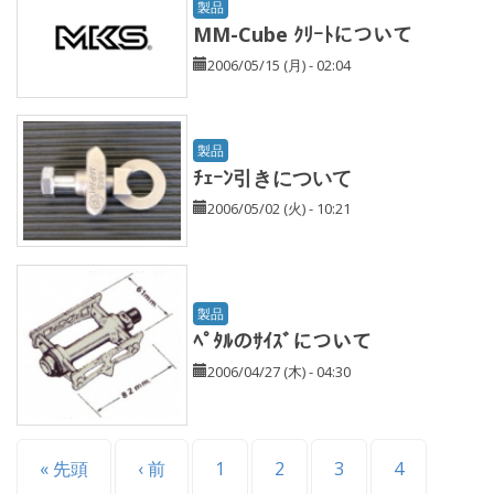
製品
MM-Cube ｸﾘｰﾄについて
2006/05/15 (月) - 02:04
製品
ﾁｪｰﾝ引きについて
2006/05/02 (火) - 10:21
製品
ﾍﾟﾀﾙのｻｲｽﾞについて
2006/04/27 (木) - 04:30
ページ
« 先頭
‹ 前
1
2
3
4