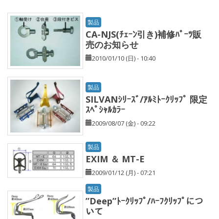
製品
CA-NJS(ﾁｪｰﾝ引き)補修ﾊﾟｰﾂ販
売のお知らせ
2010/01/10 (日) - 10:40
製品
SILVANｼﾘｰｽﾞ/ｱﾙﾐﾄｰｸﾘｯﾌﾟ 限定
ｽﾍﾟｼｬﾙｶﾗｰ
2009/08/07 (金) - 09:22
製品
EXIM ＆ MT-E
2009/01/12 (月) - 07:21
製品
”Deep”ﾄｰｸﾘｯﾌﾟ/ﾊｰﾌｸﾘｯﾌﾟにつ
いて