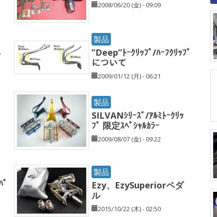
2008/06/20 (金) - 09:09
製品
”Deep”ﾄｰｸﾘｯﾌﾟ/ﾊｰﾌｸﾘｯﾌﾟ
て
について
2009/01/12 (月) - 06:21
製品
SILVANｼﾘｰｽﾞ/ｱﾙﾐﾄｰｸﾘｯ
ﾌﾟ 限定ｽﾍﾟｼｬﾙｶﾗｰ
2009/08/07 (金) - 09:22
製品
ﾊﾟ
Ezy、EzySuperiorペダ
ル
2015/10/22 (木) - 02:50