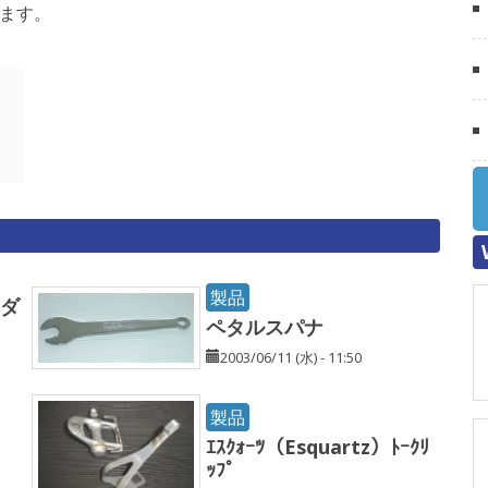
します。
製品
アダ
ペタルスパナ
2003/06/11 (水) - 11:50
製品
ｴｽｸｫｰﾂ（Esquartz）ﾄｰｸﾘ
ｯﾌﾟ