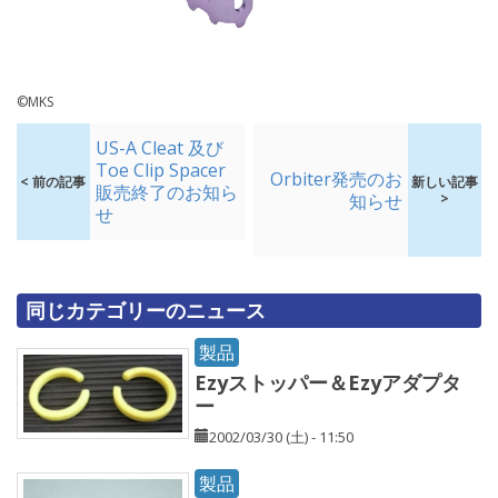
©MKS
US-A Cleat 及び
Toe Clip Spacer
Orbiter発売のお
< 前の記事
新しい記事
販売終了のお知ら
知らせ
>
せ
同じカテゴリーのニュース
製品
Ezyストッパー＆Ezyアダプタ
ー
2002/03/30 (土) - 11:50
製品