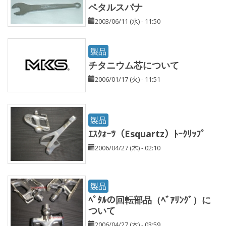
ペタルスパナ
2003/06/11 (水) - 11:50
製品
チタニウム芯について
2006/01/17 (火) - 11:51
製品
ｴｽｸｫｰﾂ（Esquartz）ﾄｰｸﾘｯﾌﾟ
2006/04/27 (木) - 02:10
製品
ﾍﾟﾀﾙの回転部品（ﾍﾞｱﾘﾝｸﾞ）に
ついて
2006/04/27 (木) - 03:59