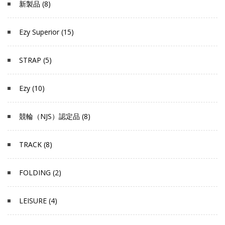
新製品 (8)
Ezy Superior (15)
STRAP (5)
Ezy (10)
競輪（NJS）認定品 (8)
TRACK (8)
FOLDING (2)
LEISURE (4)