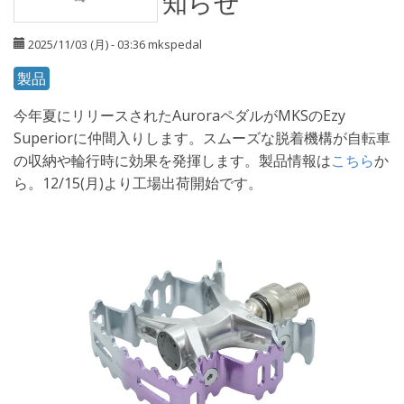
知らせ
2025/11/03 (月) - 03:36
mkspedal
製品
今年夏にリリースされたAuroraペダルがMKSのEzy
Superiorに仲間入りします。スムーズな脱着機構が自転車
の収納や輪行時に効果を発揮します。製品情報は
こちら
か
ら。12/15(月)より工場出荷開始です。