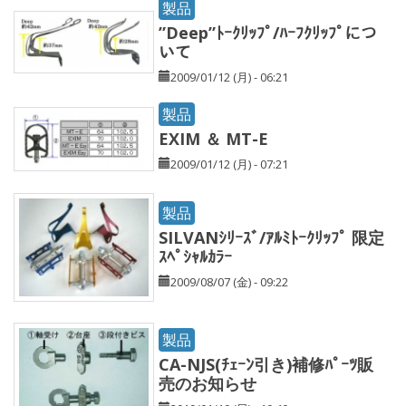
製品
”Deep”ﾄｰｸﾘｯﾌﾟ/ﾊｰﾌｸﾘｯﾌﾟにつ
いて
2009/01/12 (月) - 06:21
製品
EXIM ＆ MT-E
2009/01/12 (月) - 07:21
製品
SILVANｼﾘｰｽﾞ/ｱﾙﾐﾄｰｸﾘｯﾌﾟ 限定
ｽﾍﾟｼｬﾙｶﾗｰ
2009/08/07 (金) - 09:22
製品
CA-NJS(ﾁｪｰﾝ引き)補修ﾊﾟｰﾂ販
売のお知らせ